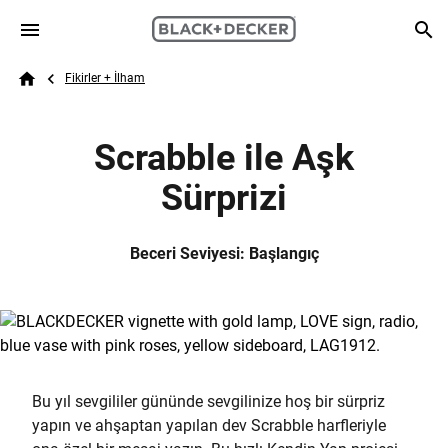
Skip to main content
Breadcrumb
Search
Fikirler + İlham
Home
Scrabble ile Aşk
Sürprizi
Beceri Seviyesi: Başlangıç
Bu yıl sevgililer gününde sevgilinize hoş bir sürpriz
yapın ve ahşaptan yapılan dev Scrabble harfleriyle