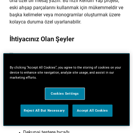
ona özel bir mesaj yazın. Bu hızlı Kendin Yap projesi,
eski ahşap parçalarını kullanmak için mükemmeldir ve
başka kelimeler veya monogramlar oluşturmak üzere
kolayca duruma özel uyarlanabilir.
İhtiyacınız Olan Şeyler
By clicking “Accept All Cookies”, you agree to the storing of cookies on your
device to enhance site navigation, analyze site usage, and assist in our
marketing efforts.
6 feet 1-e-8 beyaz çam kerestesi veya eski
ahşap
Cookies Settings
BLACK+DECKER Çok Amaçlı Zımpara Makinesi
Reject All But Necessary
Accept All Cookies
BLACK+DECKER Dekupaj Testere
Kaba- (80) ve ince-kumlu (120) zımpara kağıdı
Dekupaj testere bıçağı