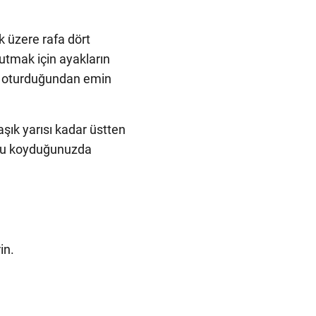
k üzere rafa dört
tutmak için ayakların
da oturduğundan emin
şık yarısı kadar üstten
nunu koyduğunuzda
in.