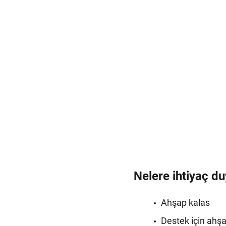
Nelere ihtiyaç d
Ahşap kalas
Destek için ahş