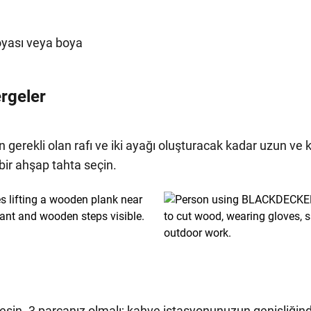
oyası veya boya
rgeler
 gerekli olan rafı ve iki ayağı oluşturacak kadar uzun ve
bir ahşap tahta seçin.
esin. 3 parçanız olmalı; kahve istasyonunuzun genişliğinde