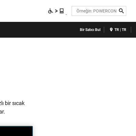
Search
Bir Satıcı Bul
TR | TR
ı bir sıcak
ar.