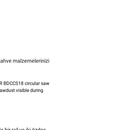
 kahve malzemelerinizi
 bir raf ve iki özdeş