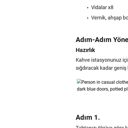
Vidalar x8
Vernik, ahşap b
Adım-Adım Yöne
Hazırlık
Kahve istasyonunuz için
sığdıracak kadar geniş 
Adım 1.
Tahtanızı ölçüye göre k