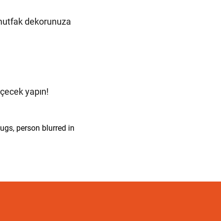
k mutfak dekorunuza
içecek yapın!